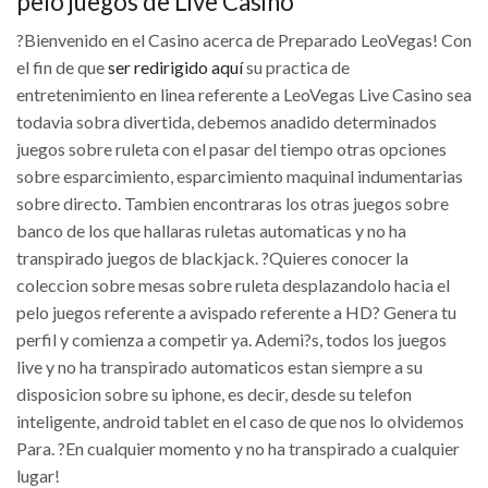
pelo juegos de Live Casino
?Bienvenido en el Casino acerca de Preparado LeoVegas! Con
el fin de que
ser redirigido aquí
su practica de
entretenimiento en linea referente a LeoVegas Live Casino sea
todavia sobra divertida, debemos anadido determinados
juegos sobre ruleta con el pasar del tiempo otras opciones
sobre esparcimiento, esparcimiento maquinal indumentarias
sobre directo. Tambien encontraras los otras juegos sobre
banco de los que hallaras ruletas automaticas y no ha
transpirado juegos de blackjack. ?Quieres conocer la
coleccion sobre mesas sobre ruleta desplazandolo hacia el
pelo juegos referente a avispado referente a HD? Genera tu
perfil y comienza a competir ya. Ademi?s, todos los juegos
live y no ha transpirado automaticos estan siempre a su
disposicion sobre su iphone, es decir, desde su telefon
inteligente, android tablet en el caso de que nos lo olvidemos
Para. ?En cualquier momento y no ha transpirado a cualquier
lugar!