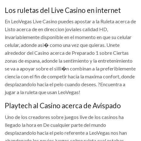
Los ruletas del Live Casino en internet
En LeoVegas Live Casino puedes apostar a la Ruleta acerca de
Listo acerca de en direccion joviales calidad HD,
invariablemente disponible en el momento en que su celular
celular, adonde asi� como una vez que quieras. Unete
alrededor del Casino acerca de Preparado 1 sobre Ciertas
zonas de espana, adonde la sentimiento y la entretenimiento
se va a apoyar sobre el silli�n combinan a la preferiblemente
ciencia con el fin de competir hacia la maxima confort, donde
desplazandolo hacia el pelo cuando desees. ?Encuentra a
jugar a la ruleta que usan LeoVegas!
Playtech al Casino acerca de Avispado
Uno de los creadores sobre juegos live de los casinos ha
llegado la hora en De cualquier parte del mundo
desplazandolo hacia el pelo referente a LeoVegas nos han
abandonado los novios juegos sobre ruleta cual estabas