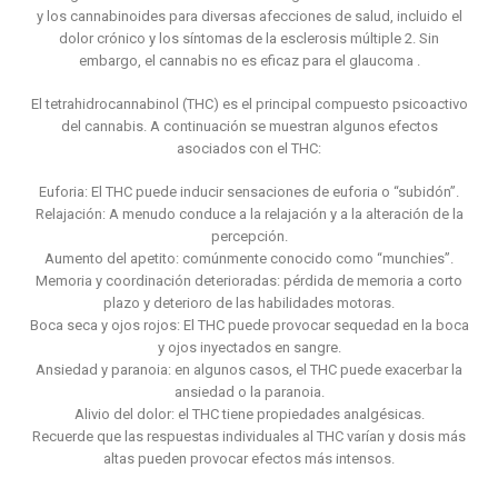
y los cannabinoides para diversas afecciones de salud, incluido el
dolor crónico y los síntomas de la esclerosis múltiple 2. Sin
embargo, el cannabis no es eficaz para el glaucoma .
El tetrahidrocannabinol (THC) es el principal compuesto psicoactivo
del cannabis. A continuación se muestran algunos efectos
asociados con el THC:
Euforia: El THC puede inducir sensaciones de euforia o “subidón”.
Relajación: A menudo conduce a la relajación y a la alteración de la
percepción.
Aumento del apetito: comúnmente conocido como “munchies”.
Memoria y coordinación deterioradas: pérdida de memoria a corto
plazo y deterioro de las habilidades motoras.
Boca seca y ojos rojos: El THC puede provocar sequedad en la boca
y ojos inyectados en sangre.
Ansiedad y paranoia: en algunos casos, el THC puede exacerbar la
ansiedad o la paranoia.
Alivio del dolor: el THC tiene propiedades analgésicas.
Recuerde que las respuestas individuales al THC varían y dosis más
altas pueden provocar efectos más intensos.