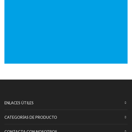
spinrise casino österreich
ENLACES ÚTILES
CATEGORÍAS DE PRODUCTO
CONTACTA CON NOSOTROS