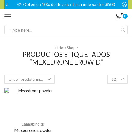
Obtén un 10% de descuento cuando gastes $500
0
Search
input
Inicio
Shop
PRODUCTOS ETIQUETADOS
“MEXEDRONE EROWID”
Products
per
page
Cannabinoids
Mexedrone powder