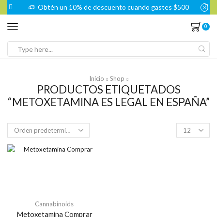
Obtén un 10% de descuento cuando gastes $500
0
Search
input
Inicio
Shop
PRODUCTOS ETIQUETADOS
“METOXETAMINA ES LEGAL EN ESPAÑA”
Products
per
page
Cannabinoids
Metoxetamina Comprar