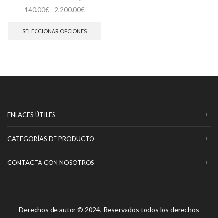
Rango
140.00
€
-
2,200.00
€
de
Este
precios:
producto
SELECCIONAR OPCIONES
desde
tiene
140.00€
múltiples
hasta
variantes.
2,200.00€
Las
opciones
se
pueden
elegir
en
ENLACES ÚTILES
la
página
CATEGORÍAS DE PRODUCTO
de
producto
CONTACTA CON NOSOTROS
Derechos de autor © 2024, Reservados todos los derechos