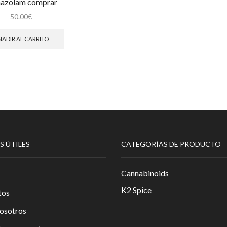
nazolam comprar
50.00
€
ADIR AL CARRITO
S ÚTILES
CATEGORÍAS DE PRODUCTO
Cannabinoids
K2 Spice
tos
osotros