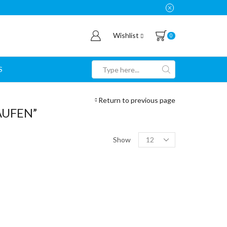
Wishlist
0
S
Search
input
Return to previous page
AUFEN”
Products
Show
per
page