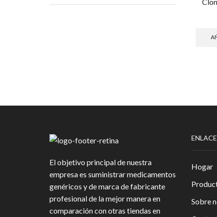
Clo
AÑ
ENLACE
El objetivo principal de nuestra
Hogar
empresa es suministrar medicamentos
Produc
genéricos y de marca de fabricante
profesional de la mejor manera en
Sobre n
comparación con otras tiendas en