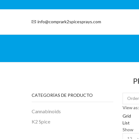
info@comprark2spicesprays.com
P
CATEGORÍAS DE PRODUCTO
View as:
Cannabinoids
Grid
K2 Spice
List
Show
Product