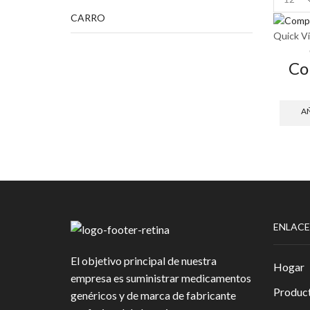
per
CARRO
page
Quick V
Co
AÑ
ENLACE
El objetivo principal de nuestra
Hogar
empresa es suministrar medicamentos
Produc
genéricos y de marca de fabricante