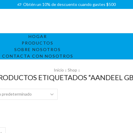
Obtén un 10% de descuento cuando gastes $500
HOGAR
PRODUCTOS
SOBRE NOSOTROS
CONTACTA CON NOSOTROS
Inicio
Shop
RODUCTOS ETIQUETADOS “AANDEEL GB
s