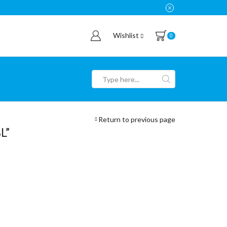
Wishlist
0
Search
input
Return to previous page
L”