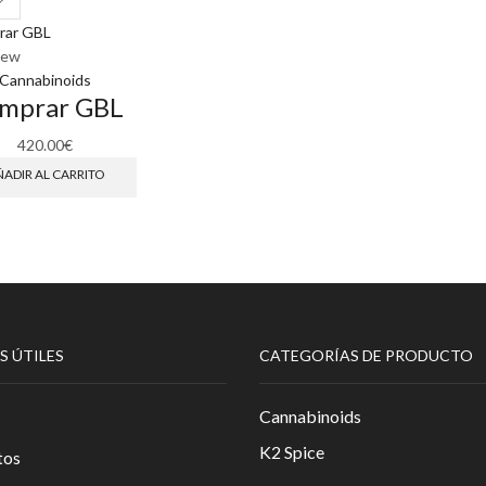
iew
Cannabinoids
mprar GBL
420.00
€
ADIR AL CARRITO
S ÚTILES
CATEGORÍAS DE PRODUCTO
Cannabinoids
K2 Spice
tos