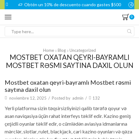
Obtén un 10% de descuento cuando gastes $500
0
Search
input
Home
Blog
Uncategorized
MOSTBET OXATAN QEYRI-BAYRAMLI
MOSTBET RƏSMI SAYTINA DAXIL OLUN
Mostbet oxatan qeyri-bayramlı Mostbet rəsmi
saytına daxil olun
noviembre 12, 2025
/
Posted by
admin
/
132
Yerli platforma sizin təqsirsizliyinizi qalib tərəfə qoyur və
asan naviqasiya üçün rahat interfeys təklif edir. Kazino geniş
çeşidli oyunlar təklif edir, o cümlədən aviasiya idmanlarına
mərclər, slotlar, rulet, blackjack, cari kazino oyunları və qəza