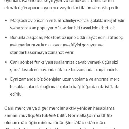
oyunları.
Kazino əla keyfiyyət və təhlükəsiz bahis təmin
etmək üçün aparıcı oyun provayderləri ilə əməkdaşlıq edir.
Məqsədli əyləncənin virtual həlimliyi və fəal şəkildə inkişaf edir
və bazarda ən populyar ofislərdən biri rəsmi Mostbet-dir.
Bununla əlaqədar, Mostbet öz işinə ciddi riayət edir, istifadəçi
məlumatlarını və kross-over məxfiliyini qoruyur və
standartlaşdırmaya zəmanət verir.
Canlı söhbət funksiyası suallarınıza cavab vermək üçün sizi
şəxsi dəstək nümayəndəsi ilə tez bir zamanda əlaqələndirir.
Eyni zamanda, biz ödənişlər, uzun yoxlama və anormal mərc
hesablamaları ilə bağlı məsələlərlə bağlı lüğətdən də istifadə
edirik.
Canlı mərc və ya digər mərclər aktiv yenidən hesablama
zamanı müvəqqəti tükənə bilər. Normallaşdırma tələb
olunan məbləğin minimal ödənişini tələb edən mərc