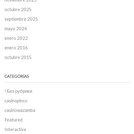
octubre 2025
septiembre 2025
mayo 2024
enero 2022
enero 2016
octubre 2015
CATEGORÍAS
! Без рубрики
casinopinco
casinowazamba
Featured
Interactive