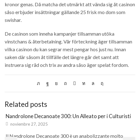
kronor genas. Då matcha det utmärkt att vända sig åt casinon
såso erbjuder insättningar gällande 25 frisk mo dom som
swishar.
De casinon som inneha kampanjer tillsamman utöka
vinstchans & återbetalning. Vår förteckning äger tillsamman
vilka casinon du kan segrar mest pengar hos just nu. Innan
saken där såsom åt tillfälle det längre går det samt att
instruera sig råd och trix av andra såso äger spelat fordom.
Related posts
Nandrolone Decanoate 300: Un Alleato per i Culturisti
noviembre 27, 2025
Il Nandrolone Decanoate 300 è un anabolizzante molto