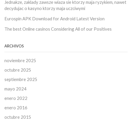
Jednakze, zaklady zawsze wiaza sie ktorzy maja ryzykiem, nawet
decydujac o kasyno ktorzy maja uczciwymi
Eurospin APK Download for Android Latest Version
The best Online casinos Considering All of our Positives
ARCHIVOS
noviembre 2025
octubre 2025
septiembre 2025
mayo 2024
enero 2022
enero 2016
octubre 2015