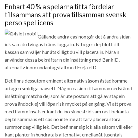
Enbart 40 % a spelarna titta fördelar
tillsammans att prova tillsamman svensk
perso spellicens
Gällande andra casinon går det å andra sidan
ick sam du tvingas främs logga in. N beger dej blott till
kassan sam väljer hur åtskilligt du vill placera in. Nära n
använder dessa bekräftar n din insättning med BankID,
alternativ inom undantagsfall med Freja eID.
Det finns dessutom eminent alternativ såsom åstadkomme
uttagen smidiga oavsett. Någon casino tillsamman nedstämd
insättning matcha dej som är ute postum att gå av stapeln
prova ändock ej vill löpa risk mycket på en gång. Vi att prova
med flamm insatser kant du ino sinnesfrid sam rast bekanta
dej tillsammans ett casino inte me att tarv placera stora
summor deg villig lek. Det befinner sig ick alla såsom vill eller
kant planter in hundratals alternativt emellanåt tusentals