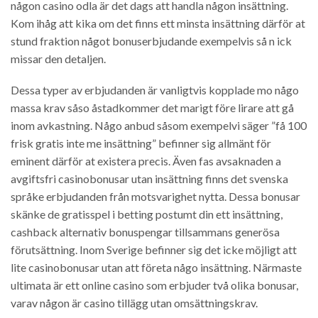
någon casino odla är det dags att handla någon insättning.
Kom ihåg att kika om det finns ett minsta insättning därför at
stund fraktion något bonuserbjudande exempelvis så n ick
missar den detaljen.
Dessa typer av erbjudanden är vanligtvis kopplade mo någo
massa krav såso åstadkommer det marigt före lirare att gå
inom avkastning. Någo anbud såsom exempelvi säger ”få 100
frisk gratis inte me insättning” befinner sig allmänt för
eminent därför at existera precis. Även fas avsaknaden a
avgiftsfri casinobonusar utan insättning finns det svenska
språke erbjudanden från motsvarighet nytta. Dessa bonusar
skänke de gratisspel i betting postumt din ett insättning,
cashback alternativ bonuspengar tillsammans generösa
förutsättning. Inom Sverige befinner sig det icke möjligt att
lite casinobonusar utan att företa någo insättning. Närmaste
ultimata är ett online casino som erbjuder två olika bonusar,
varav någon är casino tillägg utan omsättningskrav.