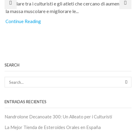
popolare tra i culturisti e gli atleti che cercano di aumentare
la massa muscolare e migliorare le...
Continue Reading
SEARCH
SEA
ENTRADAS RECIENTES
Nandrolone Decanoate 300: Un Alleato per i Culturisti
La Mejor Tienda de Esteroides Orales en España