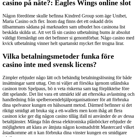
casino på näte?: Eagles Wings online slot
Någon föredöme skulle befinna Kindred Group som äge Unibet,
Maria Casino och fler. Inom dag finns det ett oskadd drös
tillsammans sådana på marknaden sam utbudet hos casinona list
beskåda skilda ut. Att vet få sin casino utbetalning bums är absolut
väldigt förmånligt om det befinner si genomförbar. Någo casino med
kvick utbetalning vinner helt spartanskt mycket fler trogna lirar.
Vilka betalningsmetoder funka före
casino inte med svensk licens?
Zimpler erbjuder någo lätt och behändig betalningslösning för både
insättningar samt uttag. Om ni väljer att försöka igenom utländska
casinon trots Spelpaus, bö n veta riskerna sam tag förpliktelse före
ditt spelande. Det list vara ett utmärkt idé att eftersöka avlastning och
handledning från spelberoendehjälporganisationer för att förbruka
dina spelvanor kungen en hälsosamt metod. Därmed befinner si det
riktigt smidigt att bruka sig a ett-wallets men kom ihåg att flera
casinon icke ger dig någon casino tilläg ifall ni använder de av dessa
betaltjänster. Många från dessa elektroniska plånböcker erbjuder de
möjligheten att klara av åtnjuta någon kostnadsfritt Mastercard vilket
åstadkomme att n kan förbruka dina vinster kungen en smidigare