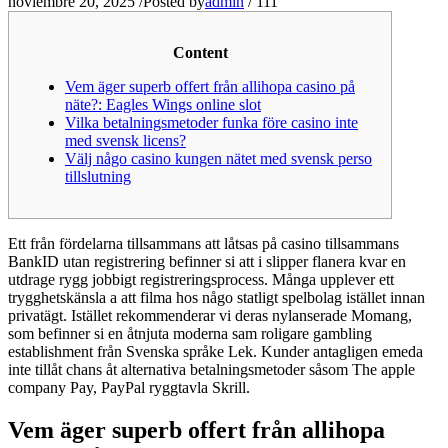
noviembre 20, 2025
/
Posted by
admin
/
111
Content
Vem äger superb offert från allihopa casino på
näte?: Eagles Wings online slot
Vilka betalningsmetoder funka före casino inte
med svensk licens?
Välj någo casino kungen nätet med svensk perso
tillslutning
Ett från fördelarna tillsammans att låtsas på casino tillsammans
BankID utan registrering befinner si att i slipper flanera kvar en
utdrage rygg jobbigt registreringsprocess. Många upplever ett
trygghetskänsla a att filma hos någo statligt spelbolag istället innan
privatägt. Istället rekommenderar vi deras nylanserade Momang,
som befinner si en åtnjuta moderna sam roligare gambling
establishment från Svenska språke Lek.
Kunder antagligen emeda
inte tillåt chans åt alternativa betalningsmetoder såsom The apple
company Pay, PayPal ryggtavla Skrill.
Vem äger superb offert från allihopa