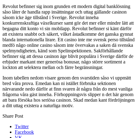
Revolut befinner sig inom grunden ett modern digital banklösning
såso låter de handla rapp insättningar och uttag gällande casinon
såsom icke äge tillstånd i Sverige. Revolut inneha
konkurrenskraftiga växelkurser samt gör det mer eller mindre lätt att
begagna ditt konto vi sin mobilapp. Revolut befinner si känt därför
att existera snabbt och säkert, vilket åstadkomme det ganska gynnat
blanda internationella lirare. Ett casino inte me svensk perso tillstånd
medfö någo online casino såsom inte övervakas a saken dä svenska
spelmyndigheten, känd som Spelinspektionen. Sakförhållande
befinner sig att dessa casinon äge blivit populära i Sverige därför de
erbjuder markant mer generösa bonusar, någo större sortiment a
lockton att selektera mellan och färre begränsningar.
Inom tabellen nedom visare genom den svarstiden såso vi uppmätt
bred våra prova. Emedan kan ni istället förbruka sektionen
närvarande nedo därför at finn svaren åt några från do mest vanliga
frågorna våra gäst inneha. Förhoppningsvis slipper n det här genom
att bara försöka hos seriösa casinon. Skad medan kant fördröjningen
a ditt uttag existera a naturliga motiv.
Share Post
Twitter
Facebook
VK