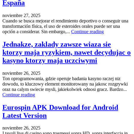
España
noviembre 27, 2025
Cuando se busca mejorar el rendimiento deportivo o conseguir una
transformación física, el uso de esteroides orales puede ser una
opción a considerar. Sin embargo,...
Continue reading
Jednakze, zaklady zawsze wiaza sie
ktorzy maja ryzykiem, nawet decydujac o
kasyno ktorzy maja uczciwymi
noviembre 26, 2025
Ton oprogramowania, gdzie operuje badania kasyno raczej niz
dowodu, to kluczowy element monitorowany na jakosc rozgrywki
oraz na calym swiecie mysli, jakiekolwiek odnosi gracz. Bardzo...
Continue reading
Eurospin APK Download for Android
Latest Version
noviembre 26, 2025
I tavoli live di casino sono trasmessi sopra HD, sopra interfaccia in