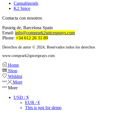
Cannabinoids
K2 Spice
Contacta con nosotros
Passeig de, Barcelona Spain
Email:
info@comprark2spicesprays.com
Phone:
+34 612 26 31 89
Derechos de autor © 2024, Reservados todos los derechos
www.comprark2spicesprays.com
Home
Shop
Wishlist
More
More
USD / $
EUR / €
This is just for demo