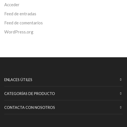
Acceder
Feed de entradas
Feed de comentarios
WordPress.org
ENLACES ÚTILES
CATEGORÍAS DE PRODUCTO
CONTACTA CON NOSOTROS