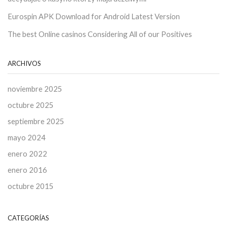
Eurospin APK Download for Android Latest Version
The best Online casinos Considering All of our Positives
ARCHIVOS
noviembre 2025
octubre 2025
septiembre 2025
mayo 2024
enero 2022
enero 2016
octubre 2015
CATEGORÍAS