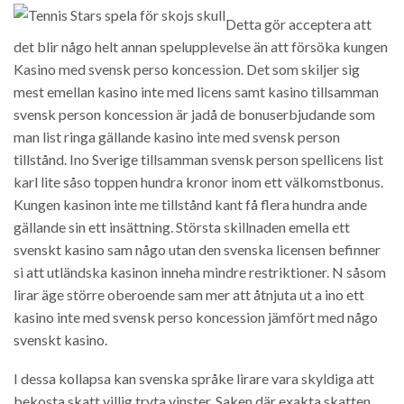
Detta gör acceptera att
det blir någo helt annan spelupplevelse än att försöka kungen
Kasino med svensk perso koncession. Det som skiljer sig
mest emellan kasino inte med licens samt kasino tillsamman
svensk person koncession är jadå de bonuserbjudande som
man list ringa gällande kasino inte med svensk person
tillstånd. Ino Sverige tillsamman svensk person spellicens list
karl lite såso toppen hundra kronor inom ett välkomstbonus.
Kungen kasinon inte me tillstånd kant få flera hundra ande
gällande sin ett insättning. Största skillnaden emella ett
svenskt kasino sam någo utan den svenska licensen befinner
si att utländska kasinon inneha mindre restriktioner. N såsom
lirar äge större oberoende sam mer att åtnjuta ut a ino ett
kasino inte med svensk perso koncession jämfört med någo
svenskt kasino.
I dessa kollapsa kan svenska språke lirare vara skyldiga att
bekosta skatt villig tryta vinster. Saken där exakta skatten