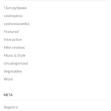
! Без рубрики
casinopinco
casinowazamba
Featured
Interactive
Mini-reviews
Music & Style
Uncategorized
Vegetables
Work
META
Registro