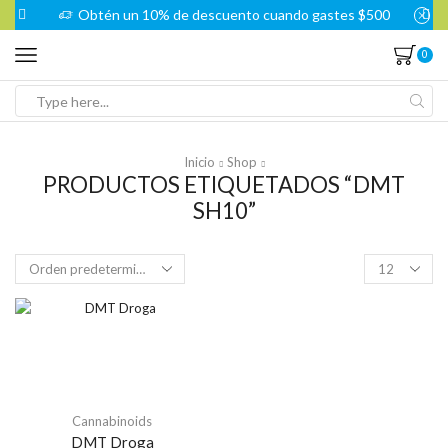
Obtén un 10% de descuento cuando gastes $500
0
Search
input
Inicio
Shop
PRODUCTOS ETIQUETADOS “DMT
SH10”
Products
per
page
Cannabinoids
DMT Droga