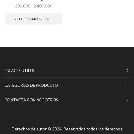
Rango
200.00
€
-
2,400.00
€
de
Este
precios:
producto
SELECCIONAR OPCIONES
desde
tiene
200.00€
múltiples
hasta
variantes.
2,400.00€
Las
opciones
se
pueden
elegir
en
ENLACES ÚTILES
la
página
CATEGORÍAS DE PRODUCTO
de
producto
CONTACTA CON NOSOTROS
Derechos de autor © 2024, Reservados todos los derechos